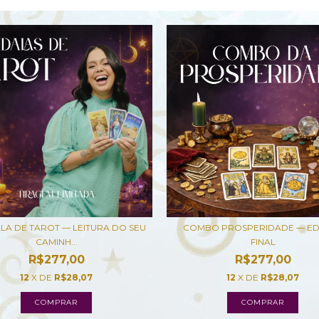
A DE TAROT — LEITURA DO SEU
COMBO PROSPERIDADE — ED
CAMINH...
FINAL
R$277,00
R$277,00
12
X DE
R$28,07
12
X DE
R$28,07
COMPRAR