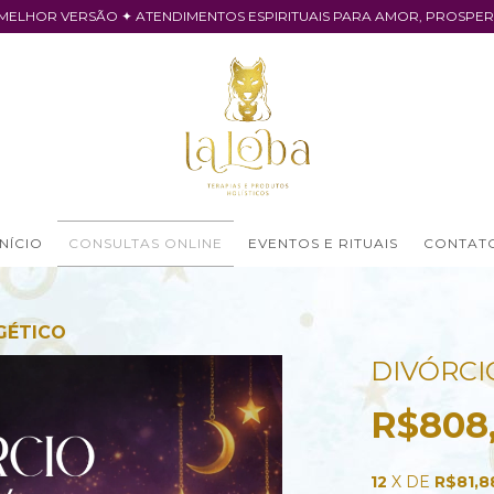
 MELHOR VERSÃO ✦ ATENDIMENTOS ESPIRITUAIS PARA AMOR, PROSPE
INÍCIO
CONSULTAS ONLINE
EVENTOS E RITUAIS
CONTAT
GÉTICO
DIVÓRCI
R$808
12
X DE
R$81,8