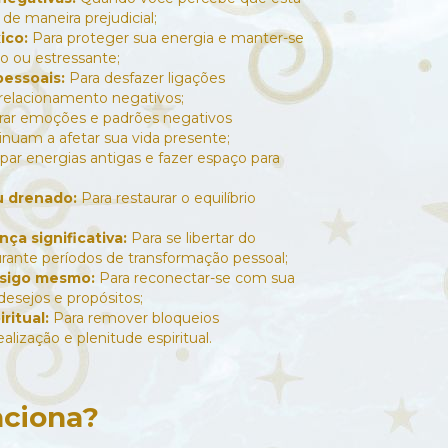
de maneira prejudicial;
ico:
Para proteger sua energia e manter-se
o ou estressante;
rpessoais:
Para desfazer ligações
relacionamento negativos;
erar emoções e padrões negativos
inuam a afetar sua vida presente;
par energias antigas e fazer espaço para
u drenado:
Para restaurar o equilíbrio
a significativa:
Para se libertar do
durante períodos de transformação pessoal;
sigo mesmo:
Para reconectar-se com sua
desejos e propósitos;
ritual:
Para remover bloqueios
alização e plenitude espiritual.
ciona?