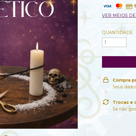
VER MEIOS D
QUANTIDADE
Compra p
Seus dados
Trocas e 
Se não gos