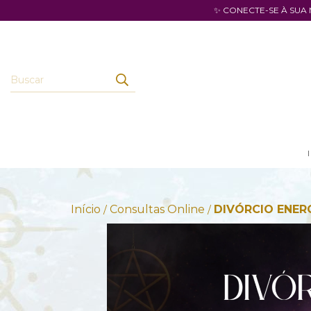
✨ CONECTE-SE À SUA
Início
Consultas Online
DIVÓRCIO ENER
/
/