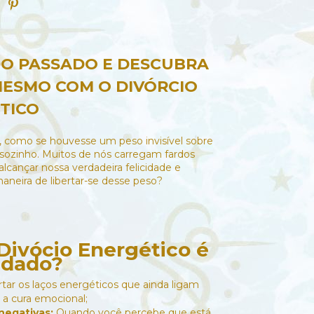
DO PASSADO E DESCUBRA
MESMO COM O DIVÓRCIO
TICO
e, como se houvesse um peso invisível sobre
sozinho. Muitos de nós carregam fardos
cançar nossa verdadeira felicidade e
aneira de libertar-se desse peso?
 Divócio Energético é
dado?
tar os laços energéticos que ainda ligam
 a cura emocional;
 negativas:
Quando você percebe que está