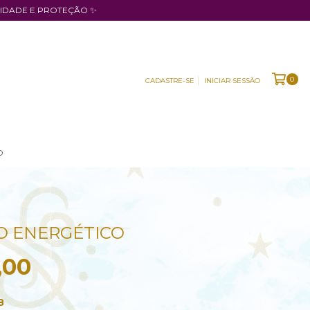
RIDADE E PROTEÇÃO ✨
0
CADASTRE-SE
INICIAR SESSÃO
O
O ENERGÉTICO
,00
8