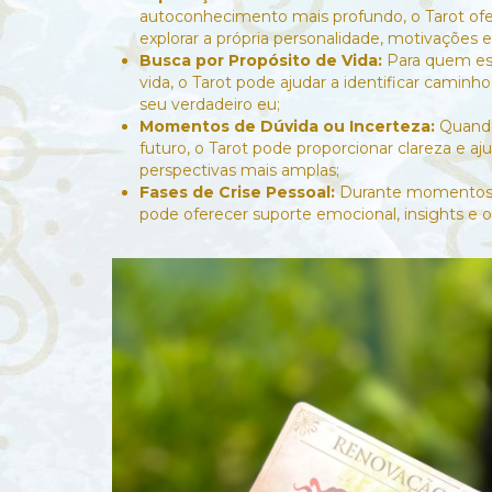
autoconhecimento mais profundo, o Tarot of
explorar a própria personalidade, motivações e
Busca por Propósito de Vida:
Para quem est
vida, o Tarot pode ajudar a identificar camin
seu verdadeiro eu;
Momentos de Dúvida ou Incerteza:
Quando
futuro, o Tarot pode proporcionar clareza e aj
perspectivas mais amplas;
Fases de Crise Pessoal:
Durante momentos de
pode oferecer suporte emocional, insights e o