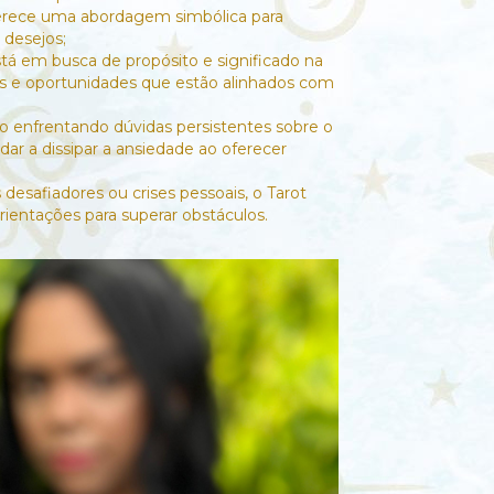
erece uma abordagem simbólica para
 desejos;
á em busca de propósito e significado na
hos e oportunidades que estão alinhados com
 enfrentando dúvidas persistentes sobre o
udar a dissipar a ansiedade ao oferecer
safiadores ou crises pessoais, o Tarot
rientações para superar obstáculos.