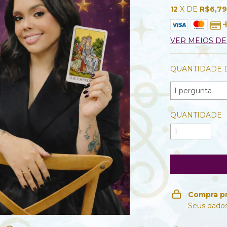
12
X DE
R$6,7
VER MEIOS D
QUANTIDADE 
QUANTIDADE
Compra p
Seus dados