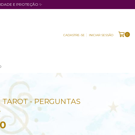
RIDADE E PROTEÇÃO ✨
0
CADASTRE-SE
INICIAR SESSÃO
O
 TAROT - PERGUNTAS
S
00