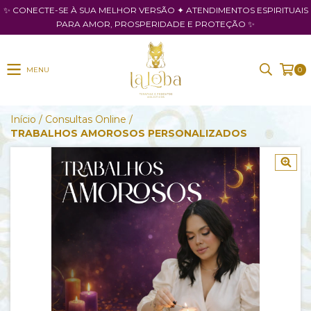
✨ CONECTE-SE À SUA MELHOR VERSÃO ✦ ATENDIMENTOS ESPIRITUAIS
PARA AMOR, PROSPERIDADE E PROTEÇÃO ✨
MENU
0
Início
/
Consultas Online
/
TRABALHOS AMOROSOS PERSONALIZADOS