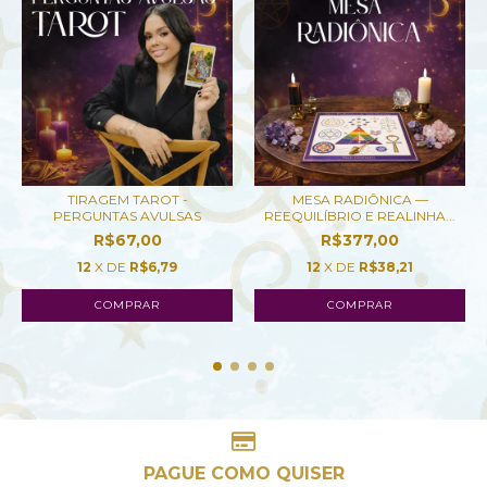
TIRAGEM TAROT -
MESA RADIÔNICA —
PERGUNTAS AVULSAS
REEQUILÍBRIO E REALINHA...
R$67,00
R$377,00
12
X DE
R$6,79
12
X DE
R$38,21
COMPRAR
PAGUE COMO QUISER